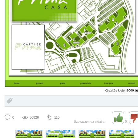
Készítés ideje: 2009 j�
0
50826
110
Szavazzon az oldalra
5