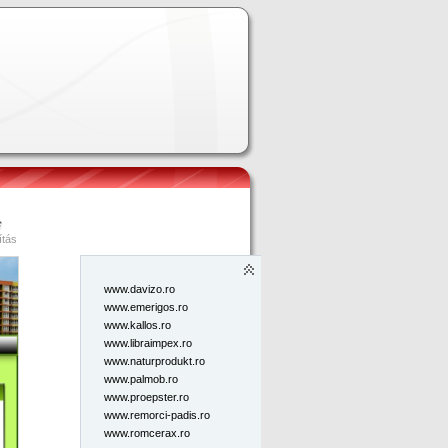
Oldalak
2009
összes
www,bigys.ro
ítás
www.apelalfa.ro
www.autoefect.ro
www.davizo.ro
www.emerigos.ro
www.kallos.ro
www.libraimpex.ro
www.naturprodukt.ro
www.palmob.ro
www.proepster.ro
www.remorci-padis.ro
www.romcerax.ro