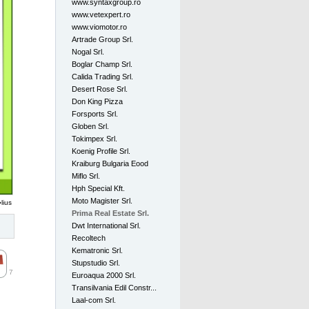
www.syntaxgroup.ro
www.vetexpert.ro
www.viomotor.ro
Artrade Group Srl.
Nogal Srl.
Boglar Champ Srl.
Calida Trading Srl.
Desert Rose Srl.
Don King Pizza
Forsports Srl.
Globen Srl.
Tokimpex Srl.
Koenig Profile Srl.
Kraiburg Bulgaria Eood
Miflo Srl.
Hph Special Kft.
Moto Magister Srl.
lius
Prima Real Estate Srl.
Dwt International Srl.
Recoltech
Kematronic Srl.
Stupstudio Srl.
7
Euroaqua 2000 Srl.
Transilvania Edil Constr...
Laal-com Srl.