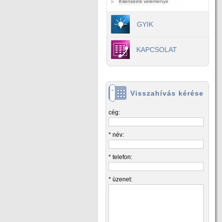
Klienseink véleménye
GYIK
KAPCSOLAT
Visszahívás kérése
cég:
* név:
* telefon:
* üzenet: