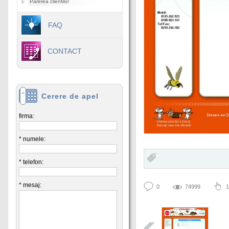
Parerea clientilor
FAQ
CONTACT
Cerere de apel
firma:
* numele:
* telefon:
* mesaj:
0
74999
1