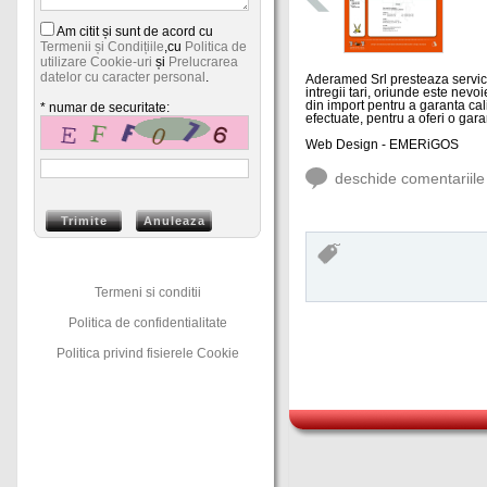
Am citit și sunt de acord cu
Termenii și Condițiile
,cu
Politica de
utilizare Cookie-uri
și
Prelucrarea
datelor cu caracter personal
.
Aderamed Srl presteaza servicii 
intregii tari, oriunde este nevo
din import pentru a garanta calit
* numar de securitate:
efectuate, pentru a oferi o gara
Web Design - EMERiGOS
deschide comentariile
Termeni si conditii
Politica de confidentialitate
Politica privind fisierele Cookie