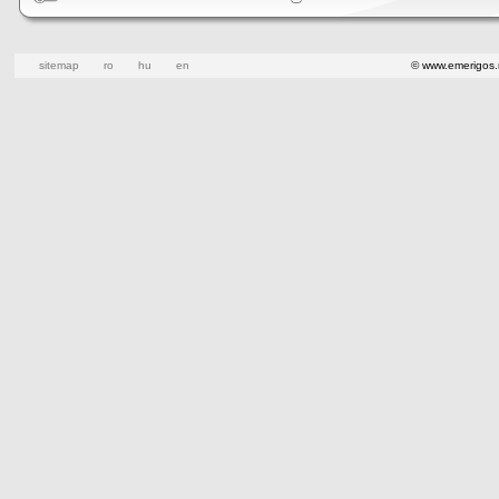
sitemap
ro
hu
en
© www.emerigos.r